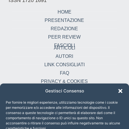
ISSN 1720 1691
HOME
PRESENTAZIONE
REDAZIONE
PEER REVIEW
FASCIOLI
ARTICOLI
AUTORI
LINK CONSIGLIATI
FAQ
PRIVACY & COOKIES
Gestisci Consenso
Contatti
oikonomia@pust.it
Per fornire le migliori esperienze, utilizziamo tecnologie come i cookie
per memorizzare e/o accedere alle informazioni del dispositivo. Il
+39 06 67 02 338
consenso a queste tecnologie ci permetterà di elaborare dati come il
comportamento di navigazione o ID unici su questo sito. Non
Largo Angelicum 1, 00184 Roma, Italia
acconsentire o ritirare il consenso può influire negativamente su alcune
caratteristiche e funzioni.