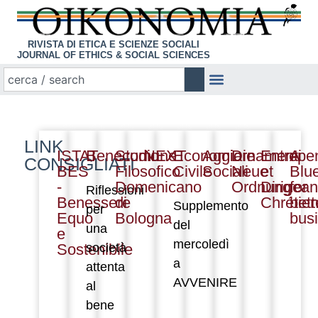
RIVISTA DI ETICA E SCIENZE SOCIALI
JOURNAL OF ETHICS & SOCIAL SCIENCES
LINK
ISTAT
Benecomune
Studio
NEXT
Economia
Aggiornamenti
Die
Entrepe
A
CONSIGLIATI
BES
Filosofico
Civile
Sociali
Neue
et
Blue
-
Domenicano
Ordnung
Dirigean
for
Riflessioni
Benessere
di
Chrétie
bett
Supplemento
per
Equo
Bologna
bus
del
una
e
mercoledì
Sostenibile
società
a
attenta
AVVENIRE
al
bene