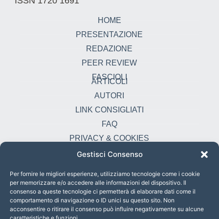
ISSN 1720 1691
HOME
PRESENTAZIONE
REDAZIONE
PEER REVIEW
FASCIOLI
ARTICOLI
AUTORI
LINK CONSIGLIATI
FAQ
PRIVACY & COOKIES
Gestisci Consenso
Contatti
oikonomia@pust.it
Per fornire le migliori esperienze, utilizziamo tecnologie come i cookie
per memorizzare e/o accedere alle informazioni del dispositivo. Il
+39 06 67 02 338
consenso a queste tecnologie ci permetterà di elaborare dati come il
comportamento di navigazione o ID unici su questo sito. Non
Largo Angelicum 1, 00184 Roma, Italia
acconsentire o ritirare il consenso può influire negativamente su alcune
caratteristiche e funzioni.