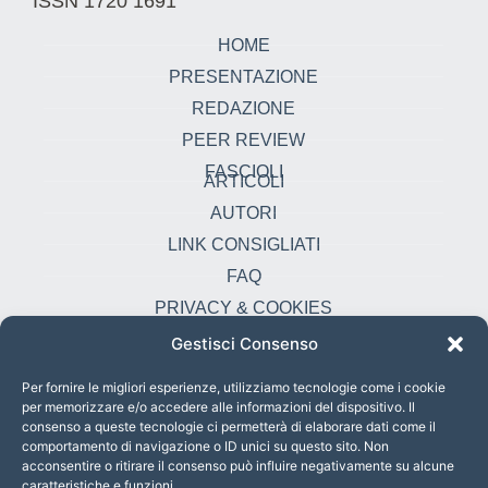
ISSN 1720 1691
HOME
PRESENTAZIONE
REDAZIONE
PEER REVIEW
FASCIOLI
ARTICOLI
AUTORI
LINK CONSIGLIATI
FAQ
PRIVACY & COOKIES
Gestisci Consenso
Contatti
oikonomia@pust.it
Per fornire le migliori esperienze, utilizziamo tecnologie come i cookie
per memorizzare e/o accedere alle informazioni del dispositivo. Il
+39 06 67 02 338
consenso a queste tecnologie ci permetterà di elaborare dati come il
comportamento di navigazione o ID unici su questo sito. Non
Largo Angelicum 1, 00184 Roma, Italia
acconsentire o ritirare il consenso può influire negativamente su alcune
caratteristiche e funzioni.