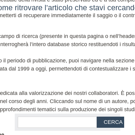
me ritrovare l'articolo che stavi cercan
terti di recuperare immediatamente il saggio o il contri
ampo di ricerca (presente in questa pagina o nell’header de
terrogherà l’intero database storico restituendoti i risulta
 o il periodo di pubblicazione, puoi navigare nella sezion
ata dal 1999 a oggi, permettendoti di contestualizzare i sa
icata alla valorizzazione dei nostri collaboratori. È possi
l corso degli anni. Cliccando sul nome di un autore, potra
 e approfondimenti tematici sulla produzione dei singoli stud
CERCA
ne.