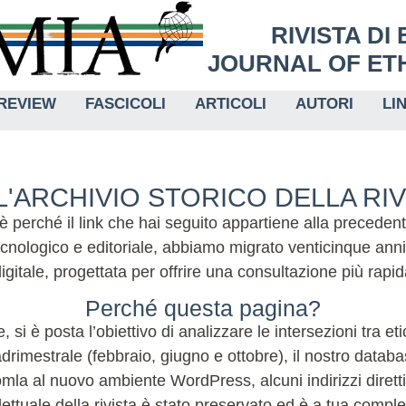
RIVISTA DI
JOURNAL OF ETH
REVIEW
FASCICOLI
ARTICOLI
AUTORI
LI
'ARCHIVIO STORICO DELLA RI
 è perché il link che hai seguito appartiene alla preceden
nologico e editoriale, abbiamo migrato venticinque anni
igitale, progettata per offrire una consultazione più rap
Perché questa pagina?
, si è posta l’obiettivo di analizzare le intersezioni tra e
imestrale (febbraio, giugno e ottobre), il nostro database
la al nuovo ambiente WordPress, alcuni indirizzi diretti 
lettuale della rivista è stato preservato ed è a tua compl