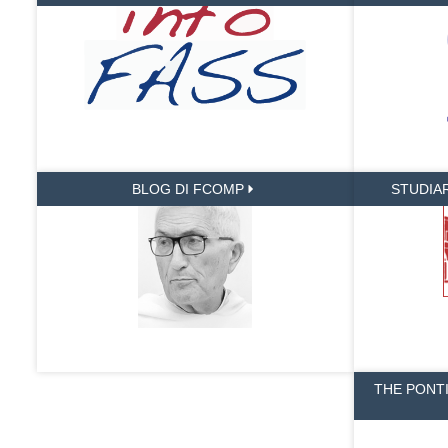
BLOG DI FCOMP
STUDIA
THE PONT