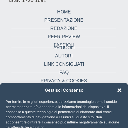
ISSN 1720 1691
HOME
PRESENTAZIONE
REDAZIONE
PEER REVIEW
FASCIOLI
ARTICOLI
AUTORI
LINK CONSIGLIATI
FAQ
PRIVACY & COOKIES
Gestisci Consenso
Contatti
oikonomia@pust.it
Per fornire le migliori esperienze, utilizziamo tecnologie come i cookie
per memorizzare e/o accedere alle informazioni del dispositivo. Il
+39 06 67 02 338
consenso a queste tecnologie ci permetterà di elaborare dati come il
comportamento di navigazione o ID unici su questo sito. Non
Largo Angelicum 1, 00184 Roma, Italia
acconsentire o ritirare il consenso può influire negativamente su alcune
caratteristiche e funzioni.