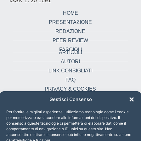
ISSN 1720 1691
HOME
PRESENTAZIONE
REDAZIONE
PEER REVIEW
FASCIOLI
ARTICOLI
AUTORI
LINK CONSIGLIATI
FAQ
PRIVACY & COOKIES
Gestisci Consenso
Contatti
oikonomia@pust.it
Per fornire le migliori esperienze, utilizziamo tecnologie come i cookie
per memorizzare e/o accedere alle informazioni del dispositivo. Il
+39 06 67 02 338
consenso a queste tecnologie ci permetterà di elaborare dati come il
comportamento di navigazione o ID unici su questo sito. Non
Largo Angelicum 1, 00184 Roma, Italia
acconsentire o ritirare il consenso può influire negativamente su alcune
caratteristiche e funzioni.