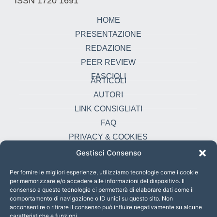
ISSN 1720 1691
HOME
PRESENTAZIONE
REDAZIONE
PEER REVIEW
FASCIOLI
ARTICOLI
AUTORI
LINK CONSIGLIATI
FAQ
PRIVACY & COOKIES
Gestisci Consenso
Contatti
oikonomia@pust.it
Per fornire le migliori esperienze, utilizziamo tecnologie come i cookie
per memorizzare e/o accedere alle informazioni del dispositivo. Il
+39 06 67 02 338
consenso a queste tecnologie ci permetterà di elaborare dati come il
comportamento di navigazione o ID unici su questo sito. Non
Largo Angelicum 1, 00184 Roma, Italia
acconsentire o ritirare il consenso può influire negativamente su alcune
caratteristiche e funzioni.