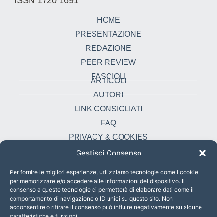
ISSN 1720 1691
HOME
PRESENTAZIONE
REDAZIONE
PEER REVIEW
FASCIOLI
ARTICOLI
AUTORI
LINK CONSIGLIATI
FAQ
PRIVACY & COOKIES
Gestisci Consenso
Contatti
oikonomia@pust.it
Per fornire le migliori esperienze, utilizziamo tecnologie come i cookie
per memorizzare e/o accedere alle informazioni del dispositivo. Il
+39 06 67 02 338
consenso a queste tecnologie ci permetterà di elaborare dati come il
comportamento di navigazione o ID unici su questo sito. Non
Largo Angelicum 1, 00184 Roma, Italia
acconsentire o ritirare il consenso può influire negativamente su alcune
caratteristiche e funzioni.