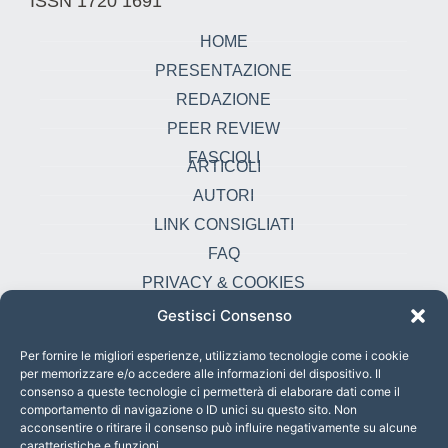
ISSN 1720 1691
HOME
PRESENTAZIONE
REDAZIONE
PEER REVIEW
FASCIOLI
ARTICOLI
AUTORI
LINK CONSIGLIATI
FAQ
PRIVACY & COOKIES
Gestisci Consenso
Contatti
oikonomia@pust.it
Per fornire le migliori esperienze, utilizziamo tecnologie come i cookie
per memorizzare e/o accedere alle informazioni del dispositivo. Il
+39 06 67 02 338
consenso a queste tecnologie ci permetterà di elaborare dati come il
comportamento di navigazione o ID unici su questo sito. Non
Largo Angelicum 1, 00184 Roma, Italia
acconsentire o ritirare il consenso può influire negativamente su alcune
caratteristiche e funzioni.