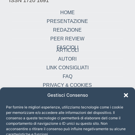
ISSN 1720 1691
HOME
PRESENTAZIONE
REDAZIONE
PEER REVIEW
FASCIOLI
ARTICOLI
AUTORI
LINK CONSIGLIATI
FAQ
PRIVACY & COOKIES
Gestisci Consenso
Contatti
oikonomia@pust.it
Per fornire le migliori esperienze, utilizziamo tecnologie come i cookie
per memorizzare e/o accedere alle informazioni del dispositivo. Il
+39 06 67 02 338
consenso a queste tecnologie ci permetterà di elaborare dati come il
comportamento di navigazione o ID unici su questo sito. Non
Largo Angelicum 1, 00184 Roma, Italia
acconsentire o ritirare il consenso può influire negativamente su alcune
caratteristiche e funzioni.