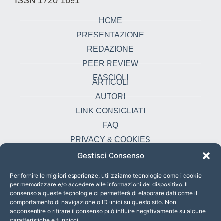
ISSN 1720 1691
HOME
PRESENTAZIONE
REDAZIONE
PEER REVIEW
FASCIOLI
ARTICOLI
AUTORI
LINK CONSIGLIATI
FAQ
PRIVACY & COOKIES
Gestisci Consenso
Contatti
oikonomia@pust.it
Per fornire le migliori esperienze, utilizziamo tecnologie come i cookie
per memorizzare e/o accedere alle informazioni del dispositivo. Il
+39 06 67 02 338
consenso a queste tecnologie ci permetterà di elaborare dati come il
comportamento di navigazione o ID unici su questo sito. Non
Largo Angelicum 1, 00184 Roma, Italia
acconsentire o ritirare il consenso può influire negativamente su alcune
caratteristiche e funzioni.