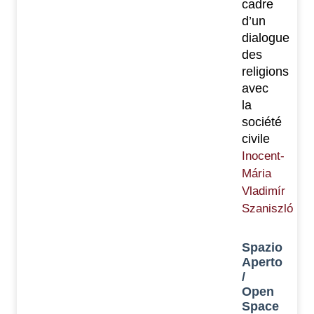
cadre
d’un
dialogue
des
religions
avec
la
société
civile
Inocent-
Mária
Vladimír
Szaniszló
Spazio
Aperto
/
Open
Space