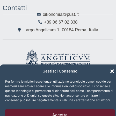
Contatti
oikonomia@pust.it
+39 06 67 02 338
Largo Angelicum 1, 00184 Roma, Italia
Università Pontificia S. Tommaso d'Aquino
Angelicum
di Roma -
Gestisci Consenso
Facoltà di Scienze Sociali - FASS
Per fornire le migliori esperienze, utilizziamo tecnologie come i cookie per
memorizzare e/o accedere alle informazioni del dispositivo. Il consenso a
queste tecnologie ci permetterà di elaborare dati come il comportamento di
WEBSITE BY XEYDAR
navigazione o ID unici su questo sito. Non acconsentire o ritirare il
consenso può influire negativamente su alcune caratteristiche e funzioni.
Accetta