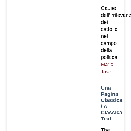
Cause
dell’irrilevan
dei
cattolici
nel
campo
della
politica
Mario
Toso
Una
Pagina
Classica
/ A
Classical
Text
The