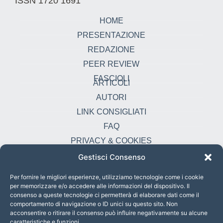
ISSN 1720 1691
HOME
PRESENTAZIONE
REDAZIONE
PEER REVIEW
FASCIOLI
ARTICOLI
AUTORI
LINK CONSIGLIATI
FAQ
PRIVACY & COOKIES
Gestisci Consenso
Contatti
oikonomia@pust.it
Per fornire le migliori esperienze, utilizziamo tecnologie come i cookie
per memorizzare e/o accedere alle informazioni del dispositivo. Il
+39 06 67 02 338
consenso a queste tecnologie ci permetterà di elaborare dati come il
comportamento di navigazione o ID unici su questo sito. Non
Largo Angelicum 1, 00184 Roma, Italia
acconsentire o ritirare il consenso può influire negativamente su alcune
caratteristiche e funzioni.