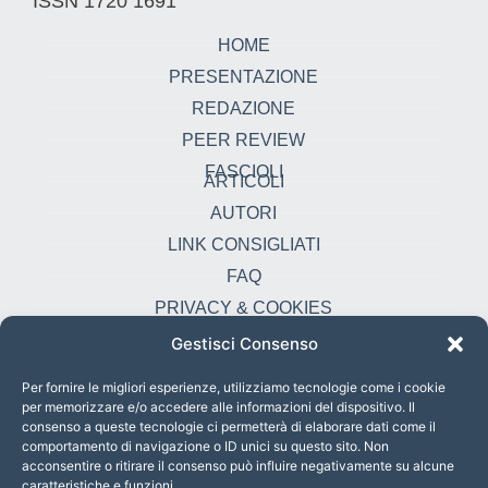
ISSN 1720 1691
HOME
PRESENTAZIONE
REDAZIONE
PEER REVIEW
FASCIOLI
ARTICOLI
AUTORI
LINK CONSIGLIATI
FAQ
PRIVACY & COOKIES
Gestisci Consenso
Contatti
oikonomia@pust.it
Per fornire le migliori esperienze, utilizziamo tecnologie come i cookie
per memorizzare e/o accedere alle informazioni del dispositivo. Il
+39 06 67 02 338
consenso a queste tecnologie ci permetterà di elaborare dati come il
comportamento di navigazione o ID unici su questo sito. Non
Largo Angelicum 1, 00184 Roma, Italia
acconsentire o ritirare il consenso può influire negativamente su alcune
caratteristiche e funzioni.