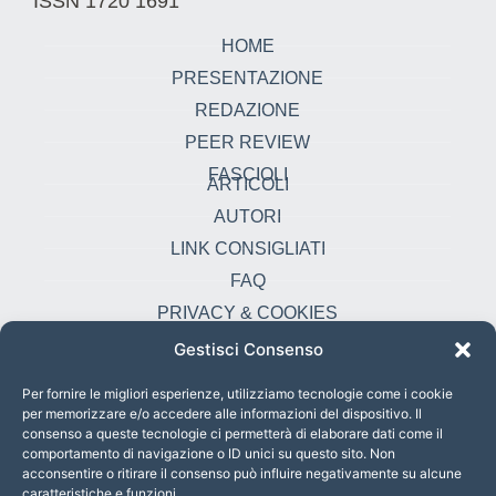
ISSN 1720 1691
HOME
PRESENTAZIONE
REDAZIONE
PEER REVIEW
FASCIOLI
ARTICOLI
AUTORI
LINK CONSIGLIATI
FAQ
PRIVACY & COOKIES
Gestisci Consenso
Contatti
oikonomia@pust.it
Per fornire le migliori esperienze, utilizziamo tecnologie come i cookie
per memorizzare e/o accedere alle informazioni del dispositivo. Il
+39 06 67 02 338
consenso a queste tecnologie ci permetterà di elaborare dati come il
comportamento di navigazione o ID unici su questo sito. Non
Largo Angelicum 1, 00184 Roma, Italia
acconsentire o ritirare il consenso può influire negativamente su alcune
caratteristiche e funzioni.