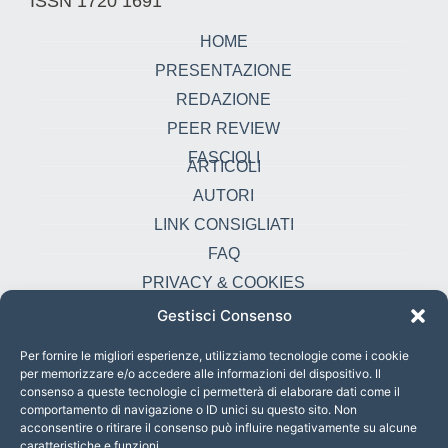
ISSN 1720 1691
HOME
PRESENTAZIONE
REDAZIONE
PEER REVIEW
FASCIOLI
ARTICOLI
AUTORI
LINK CONSIGLIATI
FAQ
PRIVACY & COOKIES
Gestisci Consenso
Contatti
oikonomia@pust.it
Per fornire le migliori esperienze, utilizziamo tecnologie come i cookie
per memorizzare e/o accedere alle informazioni del dispositivo. Il
+39 06 67 02 338
consenso a queste tecnologie ci permetterà di elaborare dati come il
comportamento di navigazione o ID unici su questo sito. Non
Largo Angelicum 1, 00184 Roma, Italia
acconsentire o ritirare il consenso può influire negativamente su alcune
caratteristiche e funzioni.