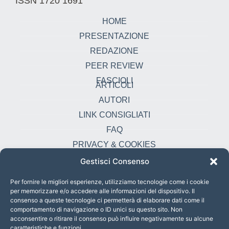
ISSN 1720 1691
HOME
PRESENTAZIONE
REDAZIONE
PEER REVIEW
FASCIOLI
ARTICOLI
AUTORI
LINK CONSIGLIATI
FAQ
PRIVACY & COOKIES
Gestisci Consenso
Contatti
oikonomia@pust.it
Per fornire le migliori esperienze, utilizziamo tecnologie come i cookie
per memorizzare e/o accedere alle informazioni del dispositivo. Il
+39 06 67 02 338
consenso a queste tecnologie ci permetterà di elaborare dati come il
comportamento di navigazione o ID unici su questo sito. Non
Largo Angelicum 1, 00184 Roma, Italia
acconsentire o ritirare il consenso può influire negativamente su alcune
caratteristiche e funzioni.