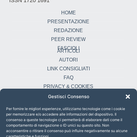
ISSN 1720 1691
HOME
PRESENTAZIONE
REDAZIONE
PEER REVIEW
FASCIOLI
ARTICOLI
AUTORI
LINK CONSIGLIATI
FAQ
PRIVACY & COOKIES
Gestisci Consenso
Contatti
oikonomia@pust.it
Per fornire le migliori esperienze, utilizziamo tecnologie come i cookie
per memorizzare e/o accedere alle informazioni del dispositivo. Il
+39 06 67 02 338
consenso a queste tecnologie ci permetterà di elaborare dati come il
comportamento di navigazione o ID unici su questo sito. Non
Largo Angelicum 1, 00184 Roma, Italia
acconsentire o ritirare il consenso può influire negativamente su alcune
caratteristiche e funzioni.