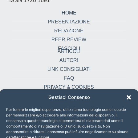
ISSN 1720 1691
HOME
PRESENTAZIONE
REDAZIONE
PEER REVIEW
FASCIOLI
ARTICOLI
AUTORI
LINK CONSIGLIATI
FAQ
PRIVACY & COOKIES
Gestisci Consenso
Contatti
oikonomia@pust.it
Per fornire le migliori esperienze, utilizziamo tecnologie come i cookie
per memorizzare e/o accedere alle informazioni del dispositivo. Il
+39 06 67 02 338
consenso a queste tecnologie ci permetterà di elaborare dati come il
comportamento di navigazione o ID unici su questo sito. Non
Largo Angelicum 1, 00184 Roma, Italia
acconsentire o ritirare il consenso può influire negativamente su alcune
caratteristiche e funzioni.