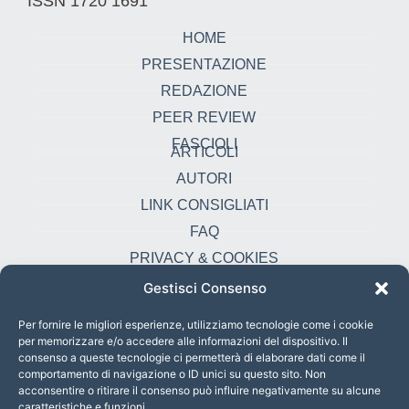
ISSN 1720 1691
HOME
PRESENTAZIONE
REDAZIONE
PEER REVIEW
FASCIOLI
ARTICOLI
AUTORI
LINK CONSIGLIATI
FAQ
PRIVACY & COOKIES
Gestisci Consenso
Contatti
oikonomia@pust.it
Per fornire le migliori esperienze, utilizziamo tecnologie come i cookie
per memorizzare e/o accedere alle informazioni del dispositivo. Il
+39 06 67 02 338
consenso a queste tecnologie ci permetterà di elaborare dati come il
comportamento di navigazione o ID unici su questo sito. Non
Largo Angelicum 1, 00184 Roma, Italia
acconsentire o ritirare il consenso può influire negativamente su alcune
caratteristiche e funzioni.