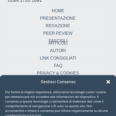
ISSN 1720 1691
HOME
PRESENTAZIONE
REDAZIONE
PEER REVIEW
FASCIOLI
ARTICOLI
AUTORI
LINK CONSIGLIATI
FAQ
PRIVACY & COOKIES
Gestisci Consenso
Contatti
oikonomia@pust.it
Per fornire le migliori esperienze, utilizziamo tecnologie come i cookie
per memorizzare e/o accedere alle informazioni del dispositivo. Il
+39 06 67 02 338
consenso a queste tecnologie ci permetterà di elaborare dati come il
comportamento di navigazione o ID unici su questo sito. Non
Largo Angelicum 1, 00184 Roma, Italia
acconsentire o ritirare il consenso può influire negativamente su alcune
caratteristiche e funzioni.