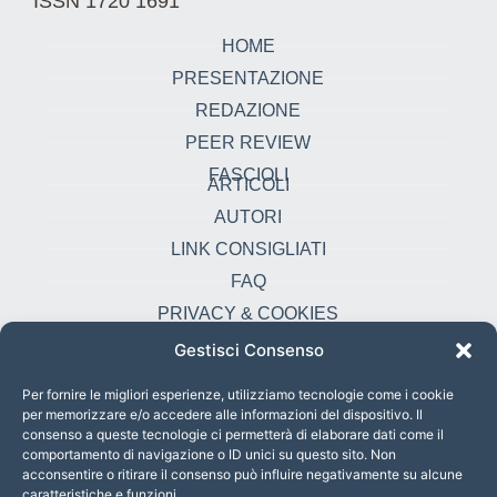
ISSN 1720 1691
HOME
PRESENTAZIONE
REDAZIONE
PEER REVIEW
FASCIOLI
ARTICOLI
AUTORI
LINK CONSIGLIATI
FAQ
PRIVACY & COOKIES
Gestisci Consenso
Contatti
oikonomia@pust.it
Per fornire le migliori esperienze, utilizziamo tecnologie come i cookie
per memorizzare e/o accedere alle informazioni del dispositivo. Il
+39 06 67 02 338
consenso a queste tecnologie ci permetterà di elaborare dati come il
comportamento di navigazione o ID unici su questo sito. Non
Largo Angelicum 1, 00184 Roma, Italia
acconsentire o ritirare il consenso può influire negativamente su alcune
caratteristiche e funzioni.