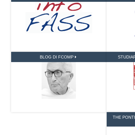
BLOG DI FCOMP
STUDIA
THE PONT