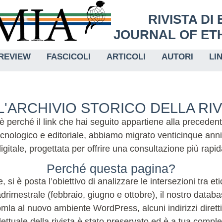
RIVISTA DI
JOURNAL OF ETH
REVIEW
FASCICOLI
ARTICOLI
AUTORI
LI
'ARCHIVIO STORICO DELLA RI
 è perché il link che hai seguito appartiene alla preceden
nologico e editoriale, abbiamo migrato venticinque anni
igitale, progettata per offrire una consultazione più rap
Perché questa pagina?
, si è posta l’obiettivo di analizzare le intersezioni tra e
imestrale (febbraio, giugno e ottobre), il nostro database
la al nuovo ambiente WordPress, alcuni indirizzi diretti 
lettuale della rivista è stato preservato ed è a tua compl