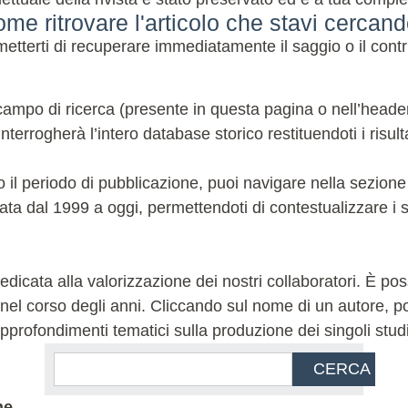
me ritrovare l'articolo che stavi cercan
terti di recuperare immediatamente il saggio o il contri
ampo di ricerca (presente in questa pagina o nell’header de
terrogherà l’intero database storico restituendoti i risulta
 o il periodo di pubblicazione, puoi navigare nella sezion
ata dal 1999 a oggi, permettendoti di contestualizzare i sa
icata alla valorizzazione dei nostri collaboratori. È possi
l corso degli anni. Cliccando sul nome di un autore, potra
 e approfondimenti tematici sulla produzione dei singoli stud
CERCA
ne.