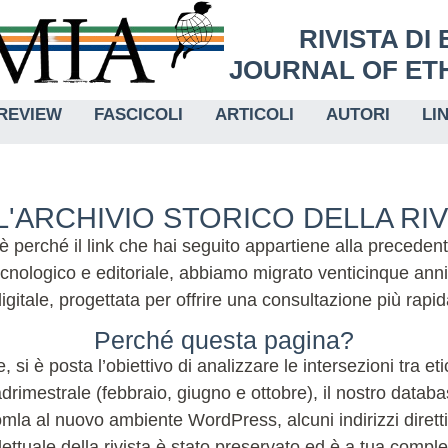
RIVISTA DI
JOURNAL OF ETH
REVIEW
FASCICOLI
ARTICOLI
AUTORI
LI
'ARCHIVIO STORICO DELLA RI
 è perché il link che hai seguito appartiene alla preceden
nologico e editoriale, abbiamo migrato venticinque anni
igitale, progettata per offrire una consultazione più rap
Perché questa pagina?
, si è posta l’obiettivo di analizzare le intersezioni tra e
imestrale (febbraio, giugno e ottobre), il nostro database
la al nuovo ambiente WordPress, alcuni indirizzi diretti 
lettuale della rivista è stato preservato ed è a tua compl