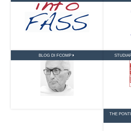
BLOG DI FCOMP
STUDIA
THE PONT