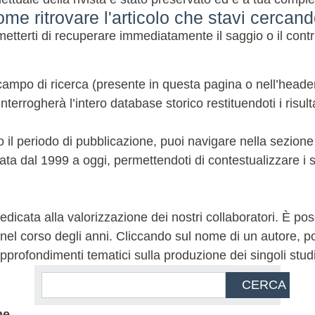
me ritrovare l'articolo che stavi cercan
terti di recuperare immediatamente il saggio o il contri
ampo di ricerca (presente in questa pagina o nell’header de
terrogherà l’intero database storico restituendoti i risulta
 o il periodo di pubblicazione, puoi navigare nella sezion
ata dal 1999 a oggi, permettendoti di contestualizzare i sa
icata alla valorizzazione dei nostri collaboratori. È possi
l corso degli anni. Cliccando sul nome di un autore, potra
 e approfondimenti tematici sulla produzione dei singoli stud
CERCA
ne.