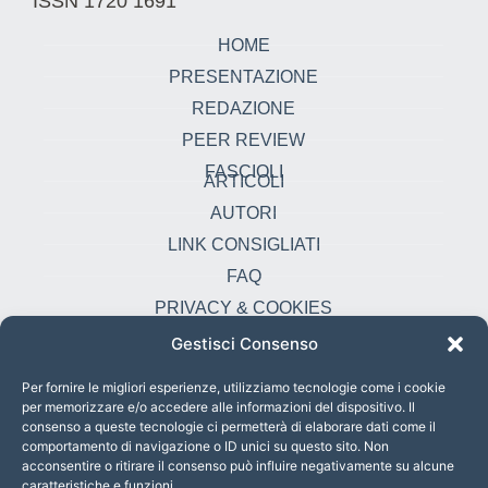
ISSN 1720 1691
HOME
PRESENTAZIONE
REDAZIONE
PEER REVIEW
FASCIOLI
ARTICOLI
AUTORI
LINK CONSIGLIATI
FAQ
PRIVACY & COOKIES
Gestisci Consenso
Contatti
oikonomia@pust.it
Per fornire le migliori esperienze, utilizziamo tecnologie come i cookie
per memorizzare e/o accedere alle informazioni del dispositivo. Il
+39 06 67 02 338
consenso a queste tecnologie ci permetterà di elaborare dati come il
comportamento di navigazione o ID unici su questo sito. Non
Largo Angelicum 1, 00184 Roma, Italia
acconsentire o ritirare il consenso può influire negativamente su alcune
caratteristiche e funzioni.