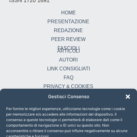
ISSN 1720 1691
HOME
PRESENTAZIONE
REDAZIONE
PEER REVIEW
FASCIOLI
ARTICOLI
AUTORI
LINK CONSIGLIATI
FAQ
PRIVACY & COOKIES
Gestisci Consenso
Contatti
oikonomia@pust.it
Per fornire le migliori esperienze, utilizziamo tecnologie come i cookie
per memorizzare e/o accedere alle informazioni del dispositivo. Il
+39 06 67 02 338
consenso a queste tecnologie ci permetterà di elaborare dati come il
comportamento di navigazione o ID unici su questo sito. Non
Largo Angelicum 1, 00184 Roma, Italia
acconsentire o ritirare il consenso può influire negativamente su alcune
caratteristiche e funzioni.