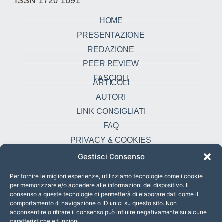
ISSN 1720 1691
HOME
PRESENTAZIONE
REDAZIONE
PEER REVIEW
FASCIOLI
ARTICOLI
AUTORI
LINK CONSIGLIATI
FAQ
PRIVACY & COOKIES
Gestisci Consenso
Contatti
oikonomia@pust.it
Per fornire le migliori esperienze, utilizziamo tecnologie come i cookie
per memorizzare e/o accedere alle informazioni del dispositivo. Il
+39 06 67 02 338
consenso a queste tecnologie ci permetterà di elaborare dati come il
comportamento di navigazione o ID unici su questo sito. Non
Largo Angelicum 1, 00184 Roma, Italia
acconsentire o ritirare il consenso può influire negativamente su alcune
caratteristiche e funzioni.