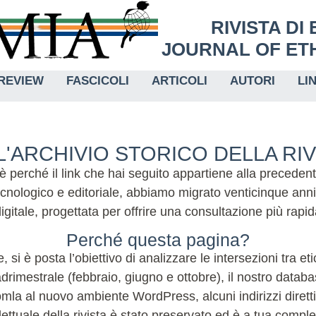
RIVISTA DI
JOURNAL OF ETH
REVIEW
FASCICOLI
ARTICOLI
AUTORI
LI
'ARCHIVIO STORICO DELLA RI
 è perché il link che hai seguito appartiene alla preceden
nologico e editoriale, abbiamo migrato venticinque anni
igitale, progettata per offrire una consultazione più rap
Perché questa pagina?
, si è posta l’obiettivo di analizzare le intersezioni tra e
imestrale (febbraio, giugno e ottobre), il nostro database
la al nuovo ambiente WordPress, alcuni indirizzi diretti 
lettuale della rivista è stato preservato ed è a tua compl