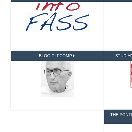
BLOG DI FCOMP
STUDIA
THE PONT