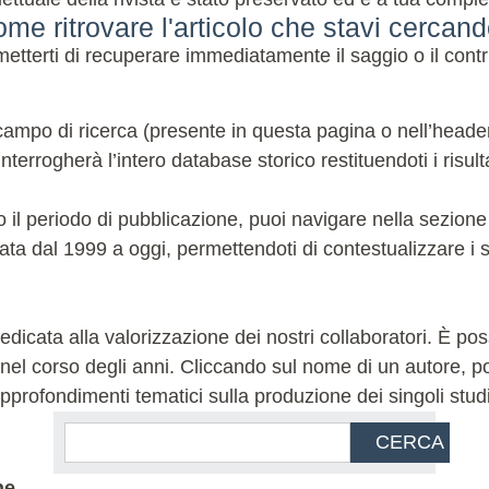
me ritrovare l'articolo che stavi cercan
terti di recuperare immediatamente il saggio o il contri
ampo di ricerca (presente in questa pagina o nell’header de
terrogherà l’intero database storico restituendoti i risulta
 o il periodo di pubblicazione, puoi navigare nella sezion
ata dal 1999 a oggi, permettendoti di contestualizzare i sa
icata alla valorizzazione dei nostri collaboratori. È possi
l corso degli anni. Cliccando sul nome di un autore, potra
 e approfondimenti tematici sulla produzione dei singoli stud
CERCA
ne.