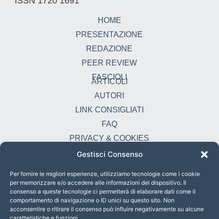
ISSN 1720 1691
HOME
PRESENTAZIONE
REDAZIONE
PEER REVIEW
FASCIOLI
ARTICOLI
AUTORI
LINK CONSIGLIATI
FAQ
PRIVACY & COOKIES
Gestisci Consenso
Contatti
oikonomia@pust.it
Per fornire le migliori esperienze, utilizziamo tecnologie come i cookie
per memorizzare e/o accedere alle informazioni del dispositivo. Il
+39 06 67 02 338
consenso a queste tecnologie ci permetterà di elaborare dati come il
comportamento di navigazione o ID unici su questo sito. Non
Largo Angelicum 1, 00184 Roma, Italia
acconsentire o ritirare il consenso può influire negativamente su alcune
caratteristiche e funzioni.