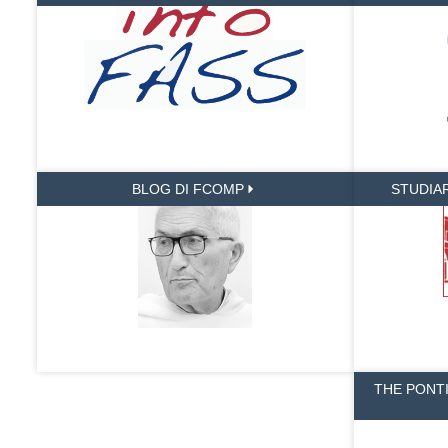
BLOG DI FCOMP
STUDIA
THE PONT