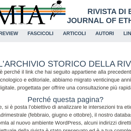
RIVISTA DI
JOURNAL OF ETH
REVIEW
FASCICOLI
ARTICOLI
AUTORI
LI
'ARCHIVIO STORICO DELLA RI
 è perché il link che hai seguito appartiene alla preceden
nologico e editoriale, abbiamo migrato venticinque anni
igitale, progettata per offrire una consultazione più rap
Perché questa pagina?
, si è posta l’obiettivo di analizzare le intersezioni tra e
imestrale (febbraio, giugno e ottobre), il nostro database
la al nuovo ambiente WordPress, alcuni indirizzi diretti 
lettuale della rivista è stato preservato ed è a tua compl