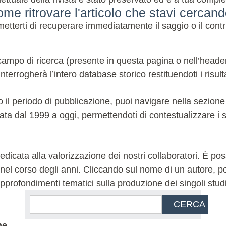
me ritrovare l'articolo che stavi cercan
terti di recuperare immediatamente il saggio o il contri
ampo di ricerca (presente in questa pagina o nell’header de
terrogherà l’intero database storico restituendoti i risulta
 o il periodo di pubblicazione, puoi navigare nella sezion
ata dal 1999 a oggi, permettendoti di contestualizzare i sa
icata alla valorizzazione dei nostri collaboratori. È possi
l corso degli anni. Cliccando sul nome di un autore, potra
 e approfondimenti tematici sulla produzione dei singoli stud
CERCA
ne.